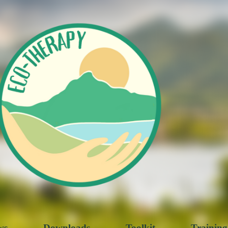
ws
Downloads
Toolkit
Training